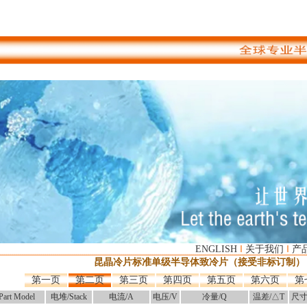
I
I
ENGLISH
关于我们
产
昆晶冷片标准单级半导体致冷片（接受非标订制）
第一页
第二页
第三页
第四页
第五页
第六页
第
art Model
电堆/Stack
电流/A
电压/V
冷量/Q
温差/△T
尺寸